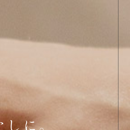
TOP
PICK UP
ABOUT
Instagram
CONTENTS
NEWS
ACCESS
たしに。
INFORMATION