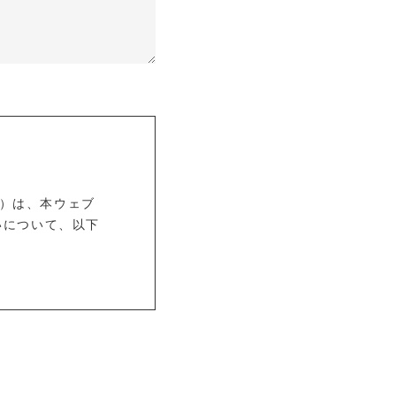
衣）は、本ウェブ
いについて、以下
を指すものとし、
、電話番号、連絡
報」以外のものを