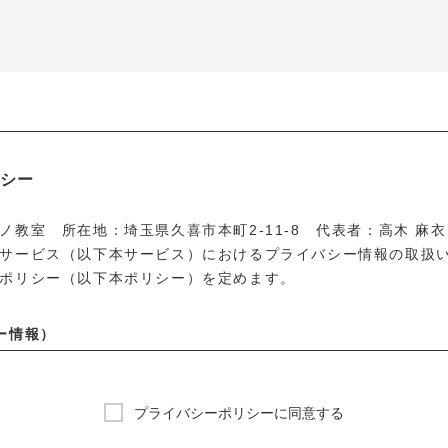
シー
ノ教室 所在地：埼玉県久喜市本町2-11-8 代表者：高木 麻
サービス（以下本サービス）におけるプライバシー情報の取扱
ポリシー（以下本ポリシー）を定めます。
ー情報）
報のうち「個人情報」とは、個人情報保護法にいう「個人情報」
関する情報であって、当該情報に含まれる氏名、生年月日、住所
等により特定の個人を識別できる情報を指します。
プライバシーポリシーに同意する
報のうち「履歴情報及び特性情報」とは、上記に定める「個人情