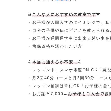
🌸
こんな人におすすめの教室です
🌸
・お子様が入園入学のタイミングで、私
・自分の子供や孫にピアノを教えられる
・お子様が通園通学中に出来る習い事を
・幼保資格を活かしたい方
🌸
本当に通えるか不安…
🌸
・レッスン中、スマホ電源ON OK！急
・月2回40分コースと月3回30分コー
・レッスン補講は常にOK！お子様の急
・お月謝￥7,000→
お子様もご入会で親御